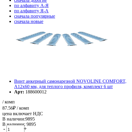
cначала дорогие
по алфавиту А-Я
по алфавиту Я-А
cначала популярные
cначала новые
cначала старые
Элементов на страницу
Винт анкерный самонарезной NOVOLINE COMFORT,
A12x60 мм, для теплого профиля, комплект 6 шт
Арт:
188600012
/ комп
87.56
₽
/ комп
цена включает НДС
В наличии:9895
В наличии: 9895
-
+