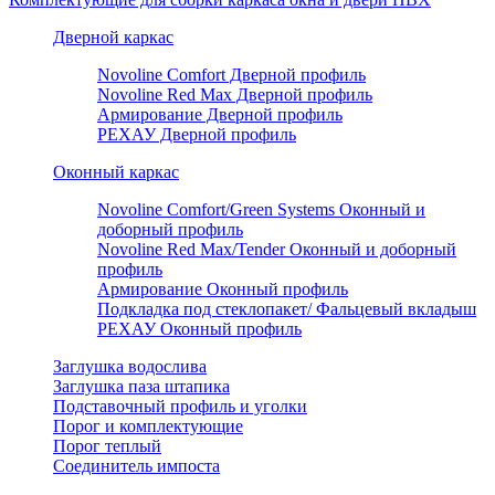
Дверной каркас
Novoline Comfort Дверной профиль
Novoline Red Мax Дверной профиль
Армирование Дверной профиль
РЕХАУ Дверной профиль
Оконный каркас
Novoline Comfort/Green Systems Оконный и
доборный профиль
Novoline Red Max/Tender Оконный и доборный
профиль
Армирование Оконный профиль
Подкладка под стеклопакет/ Фальцевый вкладыш
РЕХАУ Оконный профиль
Заглушка водослива
Заглушка паза штапика
Подставочный профиль и уголки
Порог и комплектующие
Порог теплый
Соединитель импоста