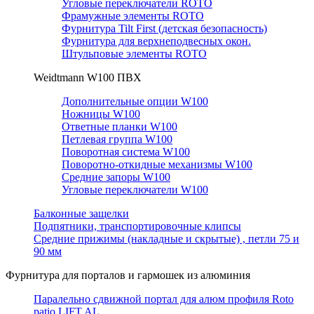
Угловые переключатели ROTO
Фрамужные элементы ROTO
Фурнитура Tilt First (детская безопасность)
Фурнитура для верхнеподвесных окон.
Штульповые элементы ROTO
Weidtmann W100 ПВХ
Дополнительные опции W100
Ножницы W100
Ответные планки W100
Петлевая группа W100
Поворотная система W100
Поворотно-откидные механизмы W100
Средние запоры W100
Угловые переключатели W100
Балконные защелки
Подпятники, транспортировочные клипсы
Средние прижимы (накладные и скрытые) , петли 75 и
90 мм
Фурнитура для порталов и гармошек из алюминия
Паралельно сдвижной портал для алюм профиля Roto
patio LIFT AL