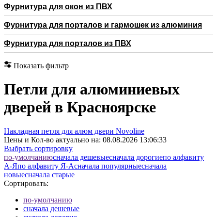
Фурнитура для окон из ПВХ
Фурнитура для порталов и гармошек из алюминия
Фурнитура для порталов из ПВХ
Показать фильтр
Петли для алюминиевых
дверей в Красноярске
Накладная петля для алюм двери Novoline
Цены и Кол-во актуально на:
08.08.2026 13:06:33
Выбрать сортировку
по-умолчанию
cначала дешевые
cначала дорогие
по алфавиту
А-Я
по алфавиту Я-А
cначала популярные
cначала
новые
cначала старые
Сортировать:
по-умолчанию
cначала дешевые