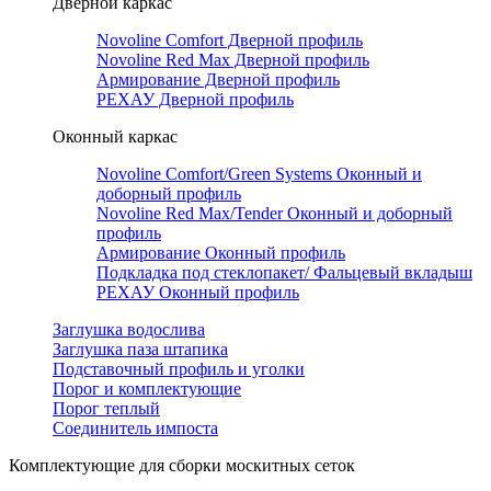
Дверной каркас
Novoline Comfort Дверной профиль
Novoline Red Мax Дверной профиль
Армирование Дверной профиль
РЕХАУ Дверной профиль
Оконный каркас
Novoline Comfort/Green Systems Оконный и
доборный профиль
Novoline Red Max/Tender Оконный и доборный
профиль
Армирование Оконный профиль
Подкладка под стеклопакет/ Фальцевый вкладыш
РЕХАУ Оконный профиль
Заглушка водослива
Заглушка паза штапика
Подставочный профиль и уголки
Порог и комплектующие
Порог теплый
Соединитель импоста
Комплектующие для сборки москитных сеток