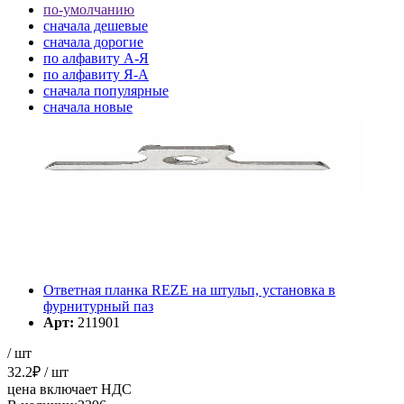
по-умолчанию
cначала дешевые
cначала дорогие
по алфавиту А-Я
по алфавиту Я-А
cначала популярные
cначала новые
cначала старые
Элементов на страницу
Ответная планка REZE на штульп, установка в
фурнитурный паз
Арт:
211901
/ шт
32.2
₽
/ шт
цена включает НДС