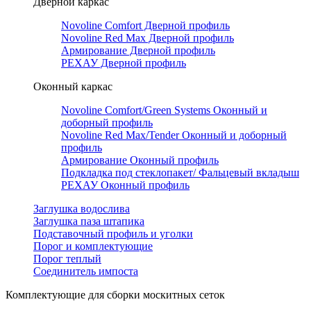
Дверной каркас
Novoline Comfort Дверной профиль
Novoline Red Мax Дверной профиль
Армирование Дверной профиль
РЕХАУ Дверной профиль
Оконный каркас
Novoline Comfort/Green Systems Оконный и
доборный профиль
Novoline Red Max/Tender Оконный и доборный
профиль
Армирование Оконный профиль
Подкладка под стеклопакет/ Фальцевый вкладыш
РЕХАУ Оконный профиль
Заглушка водослива
Заглушка паза штапика
Подставочный профиль и уголки
Порог и комплектующие
Порог теплый
Соединитель импоста
Комплектующие для сборки москитных сеток