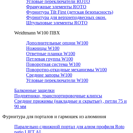
Угловые переключатели ROTO
Фрамужные элементы ROTO
Фурнитура Tilt First (детская безопасность)
Фурнитура для верхнеподвесных окон.
Штульповые элементы ROTO
Weidtmann W100 ПВХ
Дополнительные опции W100
Ножницы W100
Ответные планки W100
Петлевая группа W100
Поворотная система W100
Поворотно-откидные механизмы W100
Средние запоры W100
Угловые переключатели W100
Балконные защелки
Подпятники, транспортировочные клипсы
Средние прижимы (накладные и скрытые) , петли 75 и
90 мм
Фурнитура для порталов и гармошек из алюминия
Паралельно сдвижной портал для алюм профиля Roto
patio LIFT AL