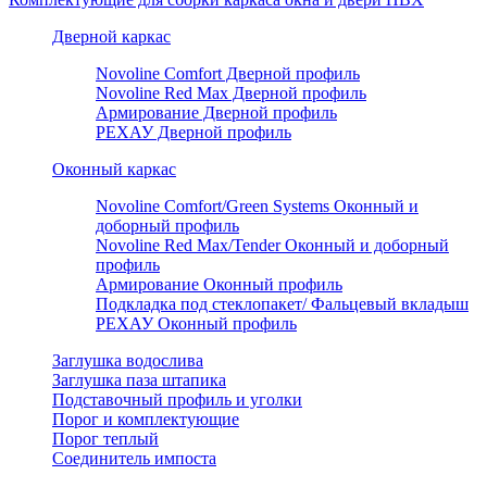
Дверной каркас
Novoline Comfort Дверной профиль
Novoline Red Мax Дверной профиль
Армирование Дверной профиль
РЕХАУ Дверной профиль
Оконный каркас
Novoline Comfort/Green Systems Оконный и
доборный профиль
Novoline Red Max/Tender Оконный и доборный
профиль
Армирование Оконный профиль
Подкладка под стеклопакет/ Фальцевый вкладыш
РЕХАУ Оконный профиль
Заглушка водослива
Заглушка паза штапика
Подставочный профиль и уголки
Порог и комплектующие
Порог теплый
Соединитель импоста