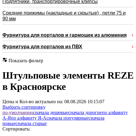
Подпятники, транспортировочные клипсы
Средние прижимы (накладные и скрытые) , петли 75 и
90 мм
Фурнитура для порталов и гармошек из алюминия
Фурнитура для порталов из ПВХ
Показать фильтр
Штульповые элементы REZE
в Красноярске
Цены и Кол-во актуально на:
08.08.2026 10:15:07
Выбрать сортировку
по-умолчанию
cначала дешевые
cначала дорогие
по алфавиту
А-Я
по алфавиту Я-А
cначала популярные
cначала
новые
cначала старые
Сортировать: