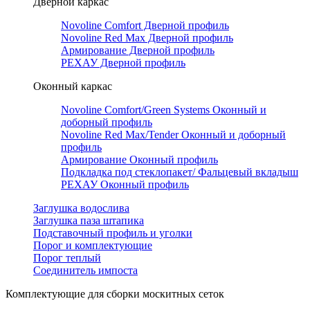
Дверной каркас
Novoline Comfort Дверной профиль
Novoline Red Мax Дверной профиль
Армирование Дверной профиль
РЕХАУ Дверной профиль
Оконный каркас
Novoline Comfort/Green Systems Оконный и
доборный профиль
Novoline Red Max/Tender Оконный и доборный
профиль
Армирование Оконный профиль
Подкладка под стеклопакет/ Фальцевый вкладыш
РЕХАУ Оконный профиль
Заглушка водослива
Заглушка паза штапика
Подставочный профиль и уголки
Порог и комплектующие
Порог теплый
Соединитель импоста
Комплектующие для сборки москитных сеток