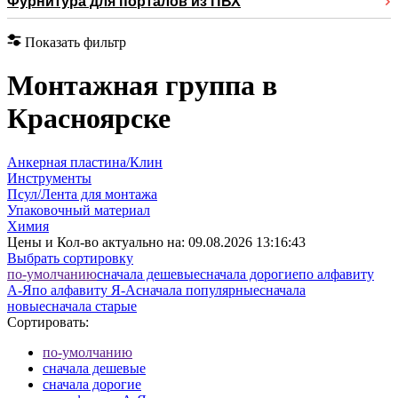
Фурнитура для порталов из ПВХ
Показать фильтр
Монтажная группа в
Красноярске
Анкерная пластина/Клин
Инструменты
Псул/Лента для монтажа
Упаковочный материал
Химия
Цены и Кол-во актуально на:
09.08.2026 13:16:43
Выбрать сортировку
по-умолчанию
cначала дешевые
cначала дорогие
по алфавиту
А-Я
по алфавиту Я-А
cначала популярные
cначала
новые
cначала старые
Сортировать:
по-умолчанию
cначала дешевые
cначала дорогие