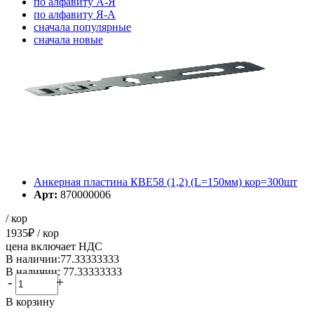
по алфавиту А-Я
по алфавиту Я-А
cначала популярные
cначала новые
cначала старые
Элементов на страницу
Анкерная пластина КВЕ58 (1,2) (L=150мм) кор=300шт
Арт:
870000006
/ кор
1935
₽
/ кор
цена включает НДС
В наличии:77.33333333
В наличии: 77.33333333
-
+
В корзину