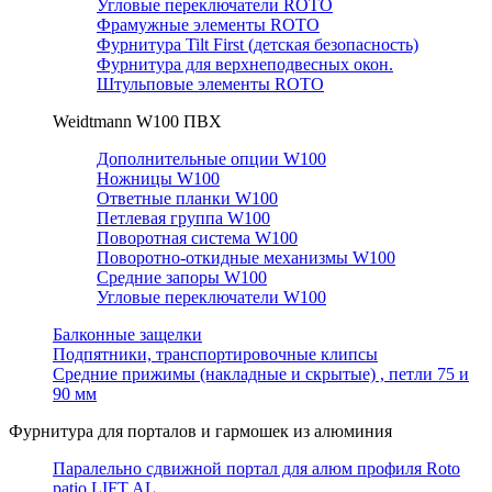
Угловые переключатели ROTO
Фрамужные элементы ROTO
Фурнитура Tilt First (детская безопасность)
Фурнитура для верхнеподвесных окон.
Штульповые элементы ROTO
Weidtmann W100 ПВХ
Дополнительные опции W100
Ножницы W100
Ответные планки W100
Петлевая группа W100
Поворотная система W100
Поворотно-откидные механизмы W100
Средние запоры W100
Угловые переключатели W100
Балконные защелки
Подпятники, транспортировочные клипсы
Средние прижимы (накладные и скрытые) , петли 75 и
90 мм
Фурнитура для порталов и гармошек из алюминия
Паралельно сдвижной портал для алюм профиля Roto
patio LIFT AL