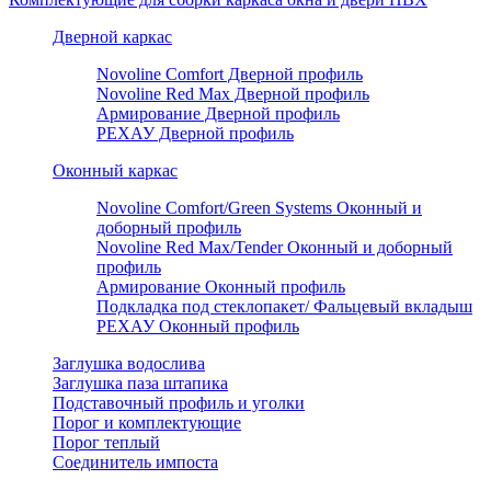
Дверной каркас
Novoline Comfort Дверной профиль
Novoline Red Мax Дверной профиль
Армирование Дверной профиль
РЕХАУ Дверной профиль
Оконный каркас
Novoline Comfort/Green Systems Оконный и
доборный профиль
Novoline Red Max/Tender Оконный и доборный
профиль
Армирование Оконный профиль
Подкладка под стеклопакет/ Фальцевый вкладыш
РЕХАУ Оконный профиль
Заглушка водослива
Заглушка паза штапика
Подставочный профиль и уголки
Порог и комплектующие
Порог теплый
Соединитель импоста