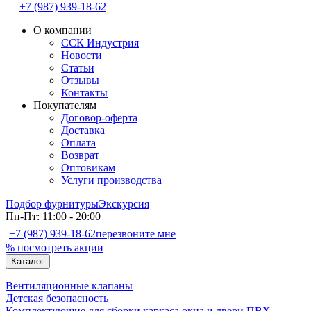
+7 (987) 939-18-62
О компании
ССК Индустрия
Новости
Статьи
Отзывы
Контакты
Покупателям
Договор-оферта
Доставка
Оплата
Возврат
Оптовикам
Услуги производства
Подбор фурнитуры
Экскурсия
Пн-Пт: 11:00 - 20:00
+7 (987) 939-18-62
перезвоните мне
% посмотреть акции
Каталог
Вентиляционные клапаны
Детская безопасность
Комплектующие для сборки каркаса окна и двери ПВХ