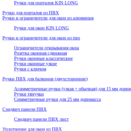
Ручки для порталов KIN LONG
Ручки для порталов из ПВХ
Ручки и ограничители для окон из алюминия
Ручки для окон KIN LONG
Ручки и ограничители для окон из пвх
Ограничители открывания окна
Розетка оконная сдвижная
Ручки оконные классические
Ручки оконные узкие
Ручки с ключом
Ручки ПВХ для балконов (двухсторонние)
Асимметричные ручки (узкая + обычная) для 15 мм дорнм
Ручки тянучки
Симметричные ручки для 25 мм дорнмасса
Сэндвич панели ПВХ
Сэндвич панели ПВХ лист
Уплотнение для окон из ПВХ