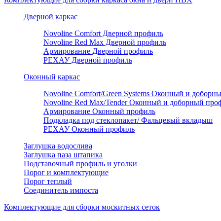
Дверной каркас
Novoline Comfort Дверной профиль
Novoline Red Мax Дверной профиль
Армирование Дверной профиль
РЕХАУ Дверной профиль
Оконный каркас
Novoline Comfort/Green Systems Оконный и доборн
Novoline Red Max/Tender Оконный и доборный про
Армирование Оконный профиль
Подкладка под стеклопакет/ Фальцевый вкладыш
РЕХАУ Оконный профиль
Заглушка водослива
Заглушка паза штапика
Подставочный профиль и уголки
Порог и комплектующие
Порог теплый
Соединитель импоста
Комплектующие для сборки москитных сеток