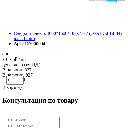
Сэндвич-панель 3000*1500*10 (st) 0,7 (ОРАНЖЕВЫЙ)
пал=125шт
Арт:
167000004
/ шт
2017.5
₽
/ шт
цена включает НДС
В наличии:827
В наличии: 827
-
+
В корзину
Консультация по товару