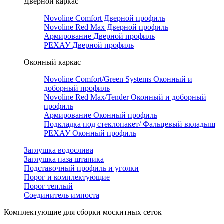
Дверной каркас
Novoline Comfort Дверной профиль
Novoline Red Мax Дверной профиль
Армирование Дверной профиль
РЕХАУ Дверной профиль
Оконный каркас
Novoline Comfort/Green Systems Оконный и
доборный профиль
Novoline Red Max/Tender Оконный и доборный
профиль
Армирование Оконный профиль
Подкладка под стеклопакет/ Фальцевый вкладыш
РЕХАУ Оконный профиль
Заглушка водослива
Заглушка паза штапика
Подставочный профиль и уголки
Порог и комплектующие
Порог теплый
Соединитель импоста
Комплектующие для сборки москитных сеток