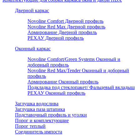
Дверной каркас
Novoline Comfort Дверной профиль
Novoline Red Мax Дверной профиль
Армирование Дверной профиль
РЕХАУ Дверной профиль
Оконный каркас
Novoline Comfort/Green Systems Оконный и
доборный профиль
Novoline Red Max/Tender Оконный и доборный
профиль
Армирование Оконный профиль
Подкладка под стеклопакет/ Фальцевый вкладыш
РЕХАУ Оконный профиль
Заглушка водослива
Заглушка паза штапика
Подставочный профиль и уголки
Порог и комплектующие
Порог теплый
Соединитель импоста