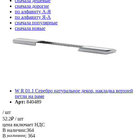
cначала дешевые
cначала дорогие
по алфавиту А-Я
по алфавиту Я-А
cначала популярные
cначала новые
cначала старые
Элементов на страницу
W R 01.1 Серебро натуральное декор. накладка верхней
петли на раме
Арт:
840489
/ шт
52.2
₽
/ шт
цена включает НДС
В наличии:364
В наличии: 364