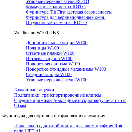
Угловые переключатели ROTO
Фрамужные элементы ROTO
Фурнитура Tilt First (детская безопасность)
Фурнитура для верхнеподвесных окон.
Штульповые элементы ROTO
Weidtmann W100 ПВХ
Дополнительные опции W100
Ножницы W100
Ответные планки W100
Петлевая группа W100
Поворотная система W100
Поворотно-откидные механизмы W100
Средние запоры W100
Угловые переключатели W100
Балконные защелки
Подпятники, транспортировочные клипсы
Средние прижимы (накладные и скрытые) , петли 75 и
90 мм
Фурнитура для порталов и гармошек из алюминия
Паралельно сдвижной портал для алюм профиля Roto
patio LIFT AL