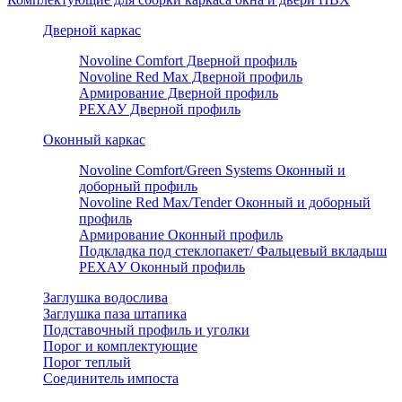
Дверной каркас
Novoline Comfort Дверной профиль
Novoline Red Мax Дверной профиль
Армирование Дверной профиль
РЕХАУ Дверной профиль
Оконный каркас
Novoline Comfort/Green Systems Оконный и
доборный профиль
Novoline Red Max/Tender Оконный и доборный
профиль
Армирование Оконный профиль
Подкладка под стеклопакет/ Фальцевый вкладыш
РЕХАУ Оконный профиль
Заглушка водослива
Заглушка паза штапика
Подставочный профиль и уголки
Порог и комплектующие
Порог теплый
Соединитель импоста