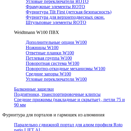
Угловые переключатели ROTO
Фрамужные элементы ROTO
Фурнитура Tilt First (детская безопасность)
Фурнитура для верхнеподвесных окон.
Штульповые элементы ROTO
Weidtmann W100 ПВХ
Дополнительные опции W100
Ножницы W100
Ответные планки W100
Петлевая группа W100
Поворотная система W100
Поворотно-откидные механизмы W100
Средние запоры W100
Угловые переключатели W100
Балконные защелки
Подпятники, транспортировочные клипсы
Средние прижимы (накладные и скрытые) , петли 75 и
90 мм
Фурнитура для порталов и гармошек из алюминия
Паралельно сдвижной портал для алюм профиля Roto
patio LIFT AL