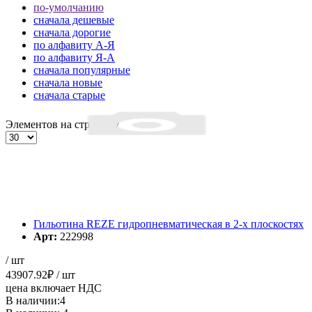
по-умолчанию
cначала дешевые
cначала дорогие
по алфавиту А-Я
по алфавиту Я-А
cначала популярные
cначала новые
cначала старые
Элементов на страницу
Гильотина REZE гидропневматическая в 2-х плоскостях
Арт:
222998
/ шт
43907.92
₽
/ шт
цена включает НДС
В наличии:4