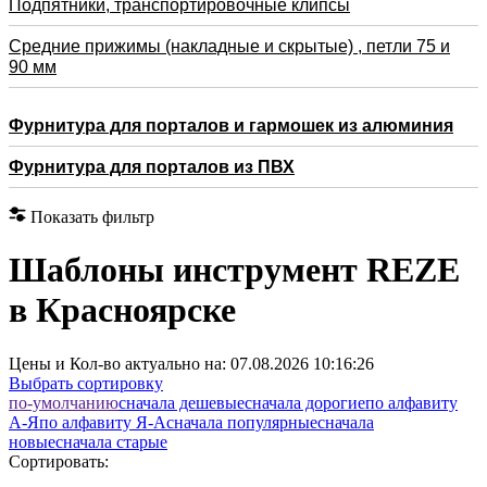
Подпятники, транспортировочные клипсы
Средние прижимы (накладные и скрытые) , петли 75 и
90 мм
Фурнитура для порталов и гармошек из алюминия
Фурнитура для порталов из ПВХ
Показать фильтр
Шаблоны инструмент REZE
в Красноярске
Цены и Кол-во актуально на:
07.08.2026 10:16:26
Выбрать сортировку
по-умолчанию
cначала дешевые
cначала дорогие
по алфавиту
А-Я
по алфавиту Я-А
cначала популярные
cначала
новые
cначала старые
Сортировать: