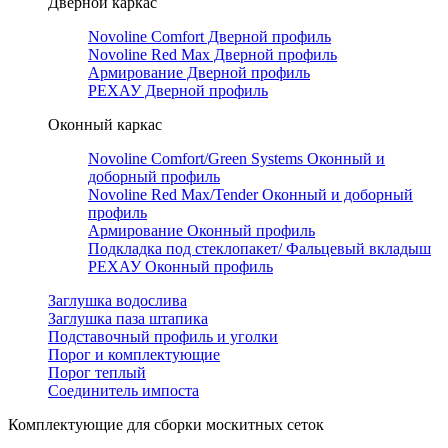
Дверной каркас
Novoline Comfort Дверной профиль
Novoline Red Мax Дверной профиль
Армирование Дверной профиль
РЕХАУ Дверной профиль
Оконный каркас
Novoline Comfort/Green Systems Оконный и
доборный профиль
Novoline Red Max/Tender Оконный и доборный
профиль
Армирование Оконный профиль
Подкладка под стеклопакет/ Фальцевый вкладыш
РЕХАУ Оконный профиль
Заглушка водослива
Заглушка паза штапика
Подставочный профиль и уголки
Порог и комплектующие
Порог теплый
Соединитель импоста
Комплектующие для сборки москитных сеток