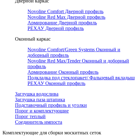
Дверной каркас
Novoline Comfort Дверной профиль
Novoline Red Мax Дверной профиль
Армирование Дверной профиль
РЕХАУ Дверной профиль
Оконный каркас
Novoline Comfort/Green Systems Оконный и
доборный профиль
Novoline Red Max/Tender Оконный и доборный
профиль
Армирование Оконный профиль
Подкладка под стеклопакет/ Фальцевый вкладыш
РЕХАУ Оконный профиль
Заглушка водослива
Заглушка паза штапика
Подставочный профиль и уголки
Порог и комплектующие
Порог теплый
Соединитель импоста
Комплектующие для сборки москитных сеток