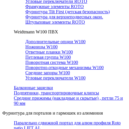
Угловые переключатели ROTO
Фрамужные элементы ROTO
Фурнитура Tilt First (детская безопасность)
Фурнитура для верхнеподвесных окон.
Штульповые элементы ROTO
Weidtmann W100 ПВХ
Дополнительные опции W100
Ножницы W100
Ответные планки W100
Петлевая группа W100
Поворотная система W100
Поворотно-откидные механизмы W100
Средние запоры W100
Угловые переключатели W100
Балконные защелки
Подпятники, транспортировочные клипсы
Средние прижимы (накладные и скрытые) , петли 75 и
90 мм
Фурнитура для порталов и гармошек из алюминия
Паралельно сдвижной портал для алюм профиля Roto
patio LIFT AL