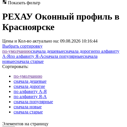
Показать фильтр
РЕХАУ Оконный профиль в
Красноярске
Цены и Кол-во актуально на:
09.08.2026 10:16:44
Выбрать сортировку
по-умолчанию
cначала дешевые
cначала дорогие
по алфавиту
А-Я
по алфавиту Я-А
cначала популярные
cначала
новые
cначала старые
Сортировать:
по-умолчанию
cначала дешевые
cначала дорогие
по алфавиту А-Я
по алфавиту Я-А
cначала популярные
cначала новые
cначала старые
Элементов на страницу