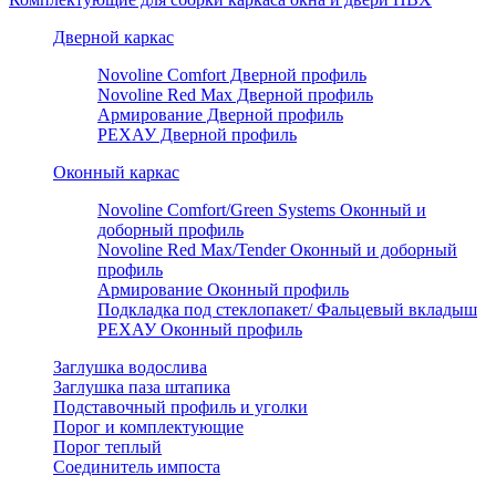
Дверной каркас
Novoline Comfort Дверной профиль
Novoline Red Мax Дверной профиль
Армирование Дверной профиль
РЕХАУ Дверной профиль
Оконный каркас
Novoline Comfort/Green Systems Оконный и
доборный профиль
Novoline Red Max/Tender Оконный и доборный
профиль
Армирование Оконный профиль
Подкладка под стеклопакет/ Фальцевый вкладыш
РЕХАУ Оконный профиль
Заглушка водослива
Заглушка паза штапика
Подставочный профиль и уголки
Порог и комплектующие
Порог теплый
Соединитель импоста