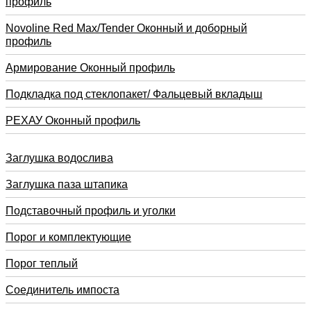
профиль
Novoline Red Max/Tender Оконный и доборный
профиль
Армирование Оконный профиль
Подкладка под стеклопакет/ Фальцевый вкладыш
РЕХАУ Оконный профиль
Заглушка водослива
Заглушка паза штапика
Подставочный профиль и уголки
Порог и комплектующие
Порог теплый
Соединитель импоста