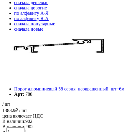
cначала дешевые
cначала дорогие
по алфавиту А-Я
по алфавиту Я-А
cначала популярные
cначала новые
cначала старые
Элементов на страницу
Порог алюминиевый 58 серия, неокрашенный, шт=6м
Арт:
788
/ шт
1383.9
₽
/ шт
цена включает НДС
В наличии:902
В наличии: 902
-
+