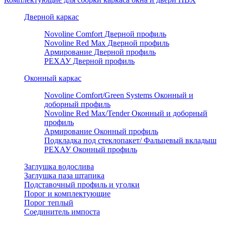
Дверной каркас
Novoline Comfort Дверной профиль
Novoline Red Мax Дверной профиль
Армирование Дверной профиль
РЕХАУ Дверной профиль
Оконный каркас
Novoline Comfort/Green Systems Оконный и
доборный профиль
Novoline Red Max/Tender Оконный и доборный
профиль
Армирование Оконный профиль
Подкладка под стеклопакет/ Фальцевый вкладыш
РЕХАУ Оконный профиль
Заглушка водослива
Заглушка паза штапика
Подставочный профиль и уголки
Порог и комплектующие
Порог теплый
Соединитель импоста