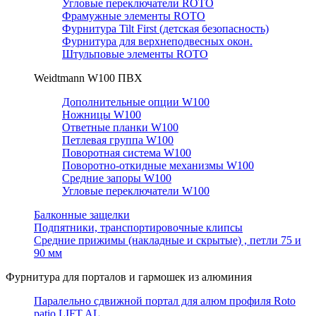
Угловые переключатели ROTO
Фрамужные элементы ROTO
Фурнитура Tilt First (детская безопасность)
Фурнитура для верхнеподвесных окон.
Штульповые элементы ROTO
Weidtmann W100 ПВХ
Дополнительные опции W100
Ножницы W100
Ответные планки W100
Петлевая группа W100
Поворотная система W100
Поворотно-откидные механизмы W100
Средние запоры W100
Угловые переключатели W100
Балконные защелки
Подпятники, транспортировочные клипсы
Средние прижимы (накладные и скрытые) , петли 75 и
90 мм
Фурнитура для порталов и гармошек из алюминия
Паралельно сдвижной портал для алюм профиля Roto
patio LIFT AL