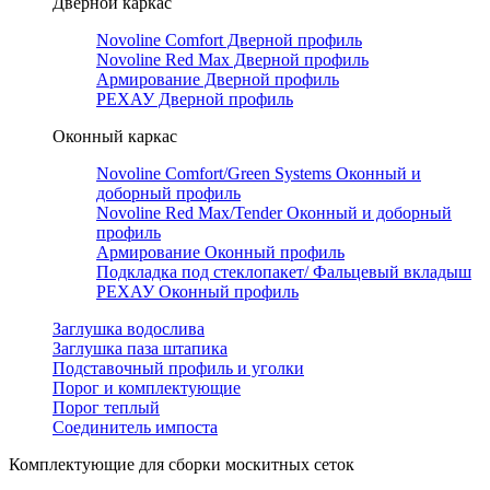
Дверной каркас
Novoline Comfort Дверной профиль
Novoline Red Мax Дверной профиль
Армирование Дверной профиль
РЕХАУ Дверной профиль
Оконный каркас
Novoline Comfort/Green Systems Оконный и
доборный профиль
Novoline Red Max/Tender Оконный и доборный
профиль
Армирование Оконный профиль
Подкладка под стеклопакет/ Фальцевый вкладыш
РЕХАУ Оконный профиль
Заглушка водослива
Заглушка паза штапика
Подставочный профиль и уголки
Порог и комплектующие
Порог теплый
Соединитель импоста
Комплектующие для сборки москитных сеток