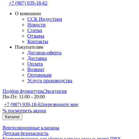
+7 (987) 939-18-62
О компании
ССК Индустрия
Новости
Статьи
Отзывы
Контакты
Покупателям
Договор-оферта
Доставка
Оплата
Возврат
Оптовикам
Услуги производства
Подбор фурнитуры
Экскурсия
Пн-Пт: 11:00 - 20:00
+7 (987) 939-18-62
перезвоните мне
% посмотреть акции
Каталог
Вентиляционные клапаны
Детская безопасность
Комплектующие для сборки каркаса окна и двери ПВХ