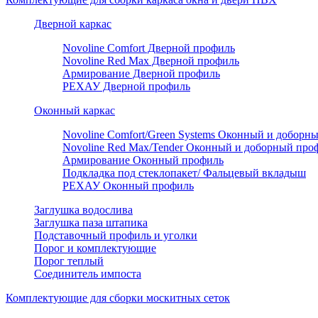
Дверной каркас
Novoline Comfort Дверной профиль
Novoline Red Мax Дверной профиль
Армирование Дверной профиль
РЕХАУ Дверной профиль
Оконный каркас
Novoline Comfort/Green Systems Оконный и доборн
Novoline Red Max/Tender Оконный и доборный про
Армирование Оконный профиль
Подкладка под стеклопакет/ Фальцевый вкладыш
РЕХАУ Оконный профиль
Заглушка водослива
Заглушка паза штапика
Подставочный профиль и уголки
Порог и комплектующие
Порог теплый
Соединитель импоста
Комплектующие для сборки москитных сеток