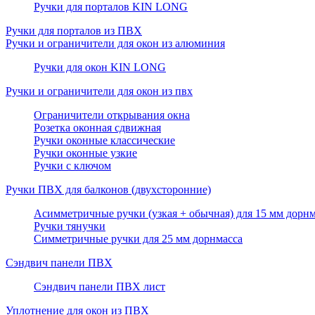
Ручки для порталов KIN LONG
Ручки для порталов из ПВХ
Ручки и ограничители для окон из алюминия
Ручки для окон KIN LONG
Ручки и ограничители для окон из пвх
Ограничители открывания окна
Розетка оконная сдвижная
Ручки оконные классические
Ручки оконные узкие
Ручки с ключом
Ручки ПВХ для балконов (двухсторонние)
Асимметричные ручки (узкая + обычная) для 15 мм дорнм
Ручки тянучки
Симметричные ручки для 25 мм дорнмасса
Сэндвич панели ПВХ
Сэндвич панели ПВХ лист
Уплотнение для окон из ПВХ