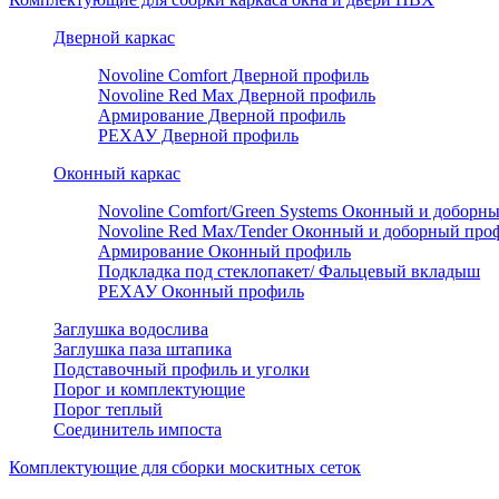
Дверной каркас
Novoline Comfort Дверной профиль
Novoline Red Мax Дверной профиль
Армирование Дверной профиль
РЕХАУ Дверной профиль
Оконный каркас
Novoline Comfort/Green Systems Оконный и доборн
Novoline Red Max/Tender Оконный и доборный про
Армирование Оконный профиль
Подкладка под стеклопакет/ Фальцевый вкладыш
РЕХАУ Оконный профиль
Заглушка водослива
Заглушка паза штапика
Подставочный профиль и уголки
Порог и комплектующие
Порог теплый
Соединитель импоста
Комплектующие для сборки москитных сеток