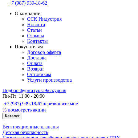
+7 (987) 939-18-62
О компании
ССК Индустрия
Новости
Статьи
Отзывы
Контакты
Покупателям
Договор-оферта
Доставка
Оплата
Возврат
Оптовикам
Услуги производства
Подбор фурнитуры
Экскурсия
Пн-Пт: 11:00 - 20:00
+7 (987) 939-18-62
перезвоните мне
% посмотреть акции
Каталог
Вентиляционные клапаны
Детская безопасность
Комплектующие для сборки каркаса окна и двери ПВХ