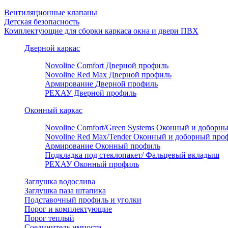
Вентиляционные клапаны
Детская безопасность
Комплектующие для сборки каркаса окна и двери ПВХ
Дверной каркас
Novoline Comfort Дверной профиль
Novoline Red Мax Дверной профиль
Армирование Дверной профиль
РЕХАУ Дверной профиль
Оконный каркас
Novoline Comfort/Green Systems Оконный и доборн
Novoline Red Max/Tender Оконный и доборный про
Армирование Оконный профиль
Подкладка под стеклопакет/ Фальцевый вкладыш
РЕХАУ Оконный профиль
Заглушка водослива
Заглушка паза штапика
Подставочный профиль и уголки
Порог и комплектующие
Порог теплый
Соединитель импоста