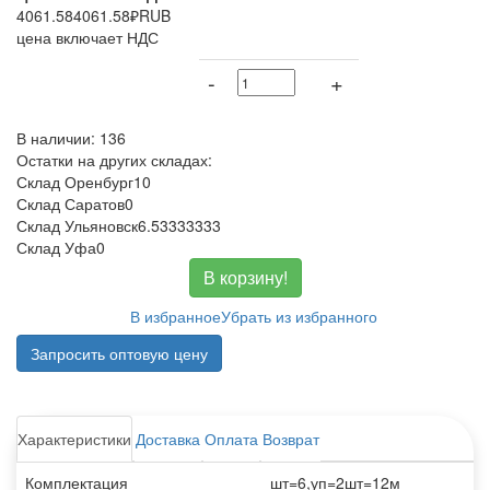
4061.58
4061.58
₽
RUB
цена включает НДС
-
+
В наличии: 136
Остатки на других складах:
Склад Оренбург
10
Склад Саратов
0
Склад Ульяновск
6.53333333
Склад Уфа
0
В корзину!
В избранное
Убрать из избранного
Запросить оптовую цену
Характеристики
Доставка
Оплата
Возврат
Комплектация
шт=6,уп=2шт=12м